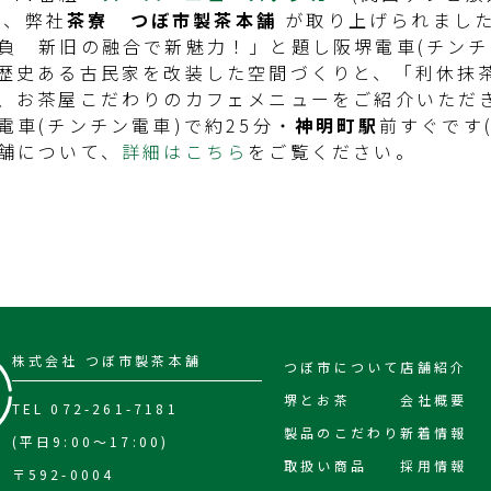
て、弊社
茶寮 つぼ市製茶本舗
が取り上げられまし
負 新旧の融合で新魅力！」と題し阪堺電車(チンチ
歴史ある古民家を改装した空間づくりと、「利休抹
、お茶屋こだわりのカフェメニューをご紹介いただ
電車(チンチン電車)で約25分・
神明町駅
前すぐです
舗について、
詳細はこちら
をご覧ください。
株式会社 つぼ市製茶本舗
つぼ市について
店舗紹介
堺とお茶
会社概要
TEL 072-261-7181
製品のこだわり
新着情報
(平日9:00～17:00)
取扱い商品
採用情報
〒592-0004