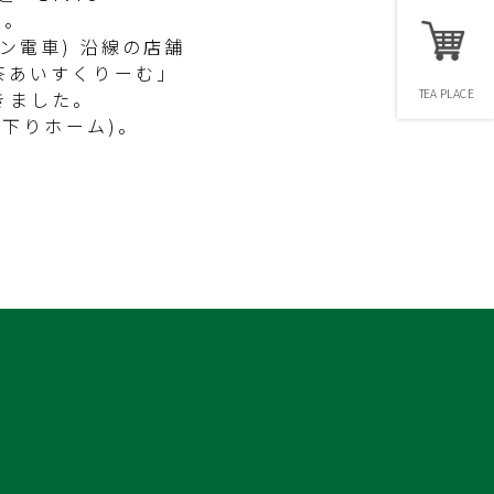
た。
ン電車) 沿線の店舗
茶あいすくりーむ」
TEA PLACE
きました。
(下りホーム)。