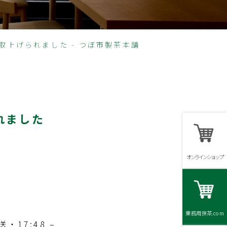
取上げられました - つぼ市製茶本舗
れました
オンラインショップ
業務用抹茶.com
・17:48 –