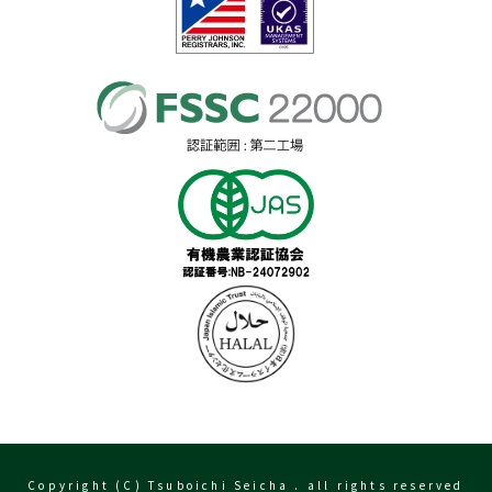
Copyright (C) Tsuboichi Seicha . all rights reserved