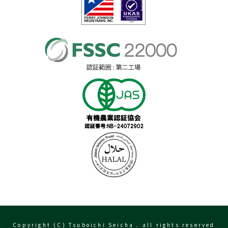
Copyright (C) Tsuboichi Seicha . all rights reserved