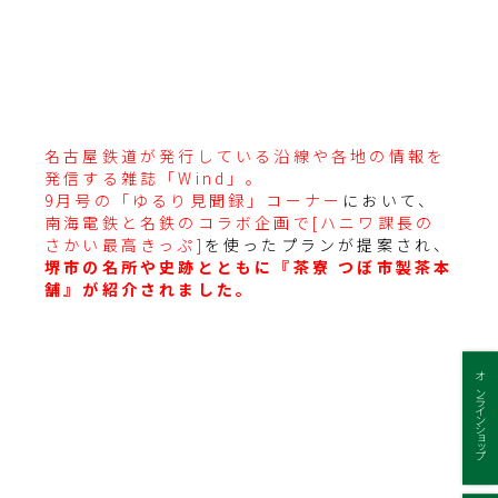
名古屋鉄道が発行している沿線や各地の情報を
発信する雑誌「Wind」。
9月号の「ゆるり見聞録」コーナー
において、
南海電鉄と名鉄のコラボ企画で[ハニワ課長の
さかい最高きっぷ]
を使ったプランが提案され、
堺市の名所や史跡とともに『茶寮 つぼ市製茶本
舗』が紹介されました。
オンラインショップ