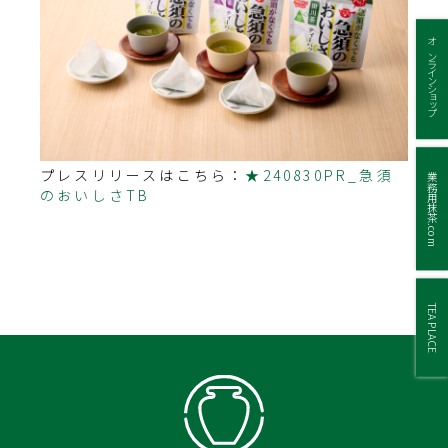
オンラインショップ
プレスリリースはこちら：
★240830PR_急須
業務用抹茶.com
のおいしさTB
TEA PLACE