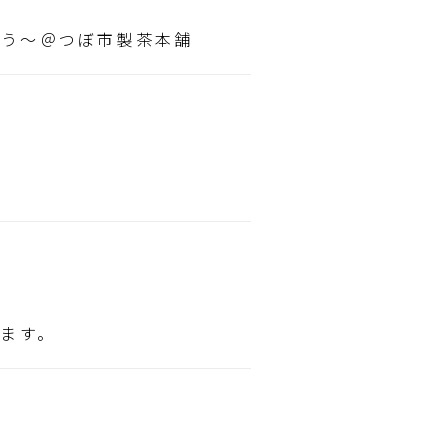
よう～＠つぼ市製茶本舗
します。