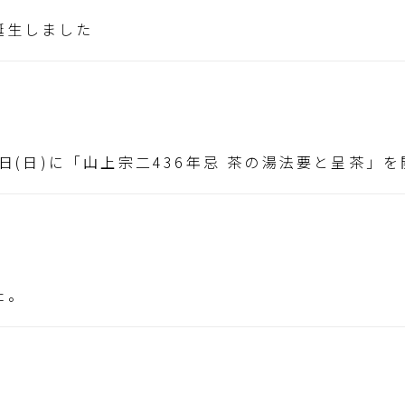
誕生しました
2日(日)に「山上宗二436年忌 茶の湯法要と呈茶」
た。