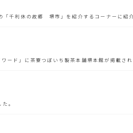
聞の「千利休の故郷 堺市」を紹介するコーナーに紹
カイワード」に茶寮つぼいち製茶本舗堺本館が掲載さ
した。