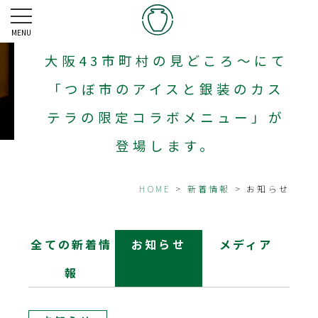
万博出店情報【大阪ウィーク〜
秋〜】地域の魅力発見ツアー～
MENU
大阪43市町村の見どころ～にて
「つぼ市のアイスと銀装のカス
テラの限定コラボメニュー」が
登場します。
HOME
>
新着情報
> お知らせ
全ての新着情
お知らせ
メディア
報